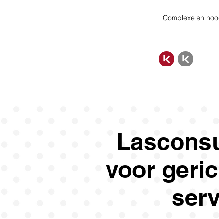
Complexe en hoo
Lasconsu
voor geri
serv