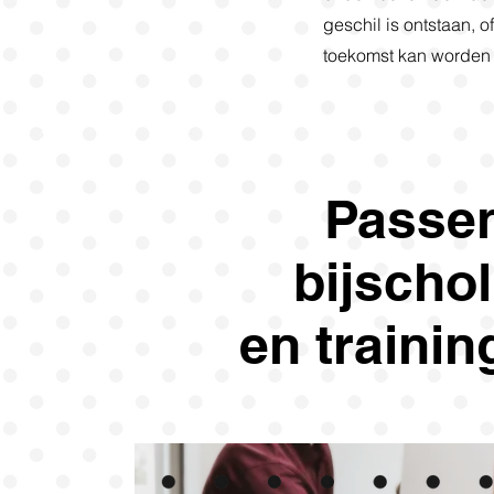
geschil is ontstaan, o
toekomst kan worden
Passe
​bijscho
en
trainin