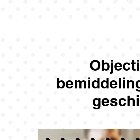
Object
bemiddeling
geschi